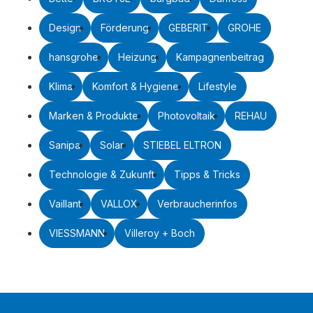
Design
Förderung
GEBERIT
GROHE
hansgrohe
Heizung
Kampagnenbeitrag
Klima
Komfort & Hygiene
Lifestyle
Marken & Produkte
Photovoltaik
REHAU
Sanipa
Solar
STIEBEL ELTRON
Technologie & Zukunft
Tipps & Tricks
Vaillant
VALLOX
Verbraucherinfos
VIESSMANN
Villeroy + Boch