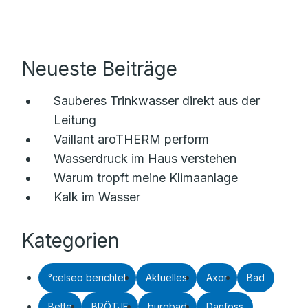
Neueste Beiträge
Sauberes Trinkwasser direkt aus der
Leitung
Vaillant aroTHERM perform
Wasserdruck im Haus verstehen
Warum tropft meine Klimaanlage
Kalk im Wasser
Kategorien
°celseo berichtet
Aktuelles
Axor
Bad
Bette
BRÖTJE
burgbad
Danfoss