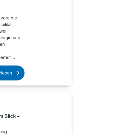
ivera die
ilität,
Zwei
ologie und
ven
iertem…
rlesen
m Blick –
rung