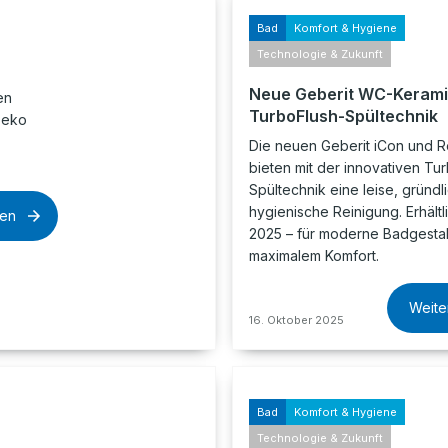
Bad
Komfort & Hygiene
Technologie & Zukunft
Neue Geberit WC-Kerami
en
TurboFlush-Spültechnik
Deko
Die neuen Geberit iCon und
bieten mit der innovativen Tu
Spültechnik eine leise, gründl
hygienische Reinigung. Erhältli
sen
2025 – für moderne Badgestal
maximalem Komfort.
Weite
16. Oktober 2025
Bad
Komfort & Hygiene
Technologie & Zukunft