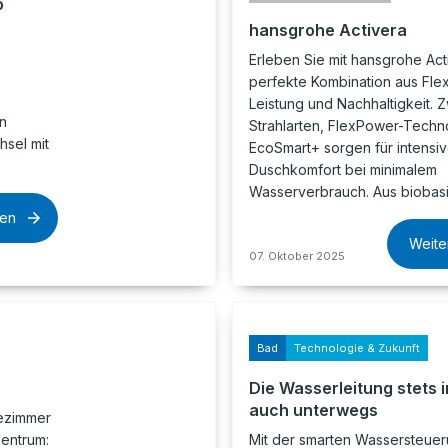
o
hansgrohe Activera
Erleben Sie mit hansgrohe Act
perfekte Kombination aus Flexib
Leistung und Nachhaltigkeit. 
n
Strahlarten, FlexPower-Techn
hsel mit
EcoSmart+ sorgen für intensi
Duschkomfort bei minimalem
Wasserverbrauch. Aus biobas
sen
Weite
07. Oktober 2025
Bad
Technologie & Zukunft
Die Wasserleitung stets i
auch unterwegs
dezimmer
Zentrum:
Mit der smarten Wassersteue