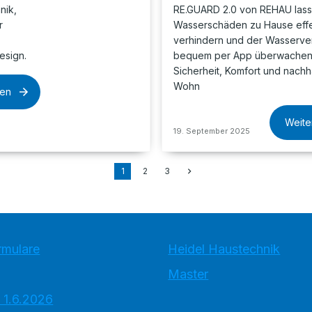
nik,
RE.GUARD 2.0 von REHAU lass
r
Wasserschäden zu Hause effe
,
verhindern und der Wasserve
esign.
bequem per App überwachen 
Sicherheit, Komfort und nachh
Wohn
sen
Weite
19. September 2025
1
2
3
rmulare
Heidel Haustechnik
Master
 1.6.2026