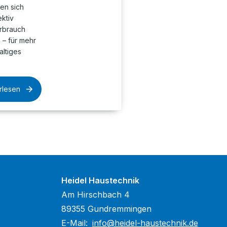
en sich
ktiv
rbrauch
– für mehr
altiges
rlesen
Heidel Haustechnik
Am Hirschbach 4
89355 Gundremmingen
E-Mail:
info@heidel-haustechnik.de