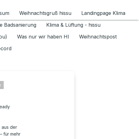
ssum
Weihnachtsgruß hissu
Landingpage Klima
ür Datenschutz 1.6.2026 umschalten
e Badsanierung
Klima & Lüftung - hissu
jou)
Was nur wir haben HI
Weihnachtspost
ecord
e
ready
 aus der
– für mehr