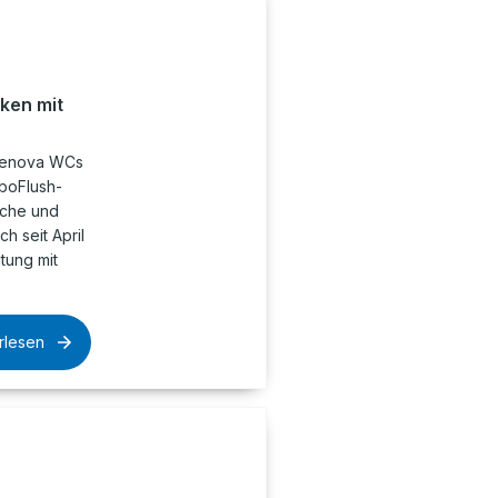
ken mit
 Renova WCs
rboFlush-
iche und
ch seit April
tung mit
rlesen