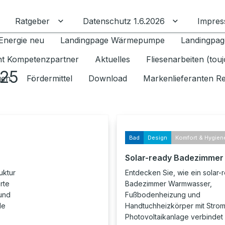
Ratgeber
Datenschutz 1.6.2026
Impre
Untermenü für Ratgeber umschalten
Untermenü f
Energie neu
Landingpage Wärmepumpe
Landingpag
ant Kompetenzpartner
Aktuelles
Fliesenarbeiten (tou
025
gen
Fördermittel
Download
Markenlieferanten R
Bad
Design
Komfort & Hygien
Solar-ready Badezimmer
uktur
Entdecken Sie, wie ein solar-
rte
Badezimmer Warmwasser,
und
Fußbodenheizung und
le
Handtuchheizkörper mit Strom
Photovoltaikanlage verbindet 