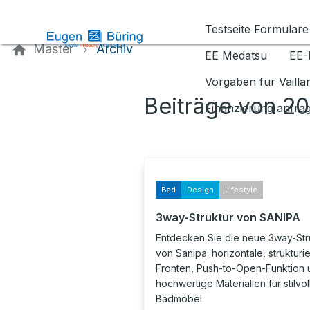
Kontaktieren Sie uns
Testseite Formulare
Master
Archiv
EE Medatsu
EE-
Vorgaben für Vaill
Beiträge von 2
Finanzierung anfra
Bad
Design
Lifestyle
3way-Struktur von SANIPA
Entdecken Sie die neue 3way-Str
von Sanipa: horizontale, strukturie
Fronten, Push-to-Open-Funktion 
hochwertige Materialien für stilvol
Badmöbel.