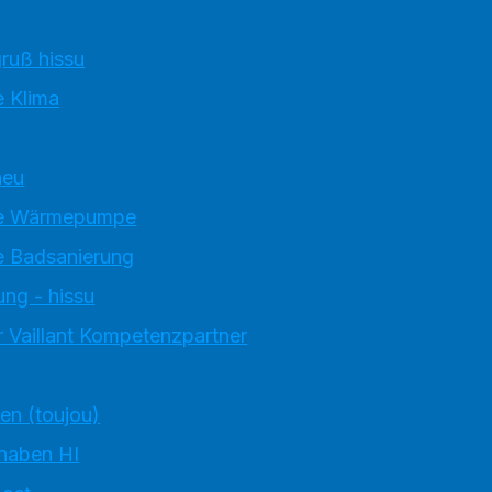
ruß hissu
 Klima
neu
e Wärmepumpe
 Badsanierung
ung - hissu
 Vaillant Kompetenzpartner
ten (toujou)
 haben HI