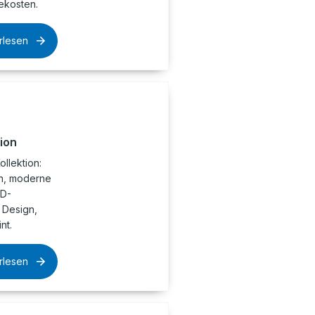
ekosten.
rlesen
ion
llektion:
en, moderne
VD-
 Design,
nt.
rlesen