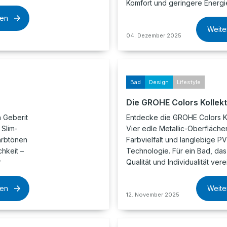
Komfort und geringere Energi
sen
Weite
04. Dezember 2025
Bad
Design
Lifestyle
Die GROHE Colors Kollekt
 Geberit
Entdecke die GROHE Colors Ko
Slim-
Vier edle Metallic-Oberfläch
arbtönen
Farbvielfalt und langlebige P
hkeit –
Technologie. Für ein Bad, das
r
Qualität und Individualität verei
sen
Weite
12. November 2025