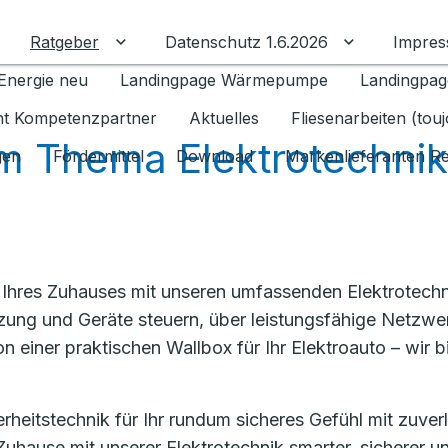
Ratgeber
Datenschutz 1.6.2026
Impre
Untermenü für Ratgeber umschalten
Untermenü f
Energie neu
Landingpage Wärmepumpe
Landingpag
ant Kompetenzpartner
Aktuelles
Fliesenarbeiten (tou
m Thema Elektrotechnik
gen
Fördermittel
Download
Markenlieferanten R
t Ihres Zuhauses mit unseren umfassenden Elektrotechn
ung und Geräte steuern, über leistungsfähige Netzwerk
ion einer praktischen Wallbox für Ihr Elektroauto – wi
cherheitstechnik für Ihr rundum sicheres Gefühl mit zu
Zuhause mit unserer Elektrotechnik smarter, sicherer u