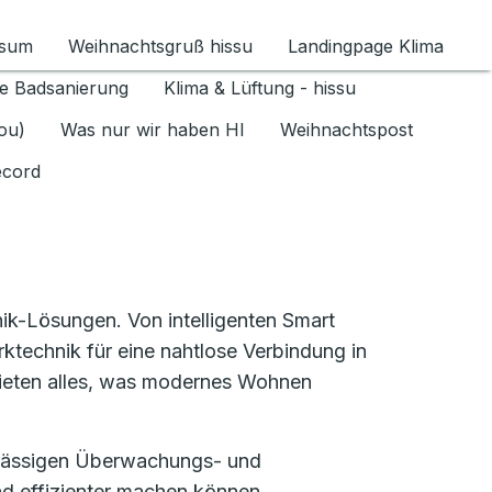
ssum
Weihnachtsgruß hissu
Landingpage Klima
ür Datenschutz 1.6.2026 umschalten
e Badsanierung
Klima & Lüftung - hissu
jou)
Was nur wir haben HI
Weihnachtspost
ecord
ik-Lösungen. Von intelligenten Smart
technik für eine nahtlose Verbindung in
r bieten alles, was modernes Wohnen
verlässigen Überwachungs- und
nd effizienter machen können.