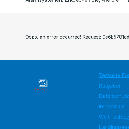
Oops, an error occurred! Request: 9e6b5781
Testseite Fo
Ratgeber
Datenschutz
Impressum
Weihnachtsg
Landingpage