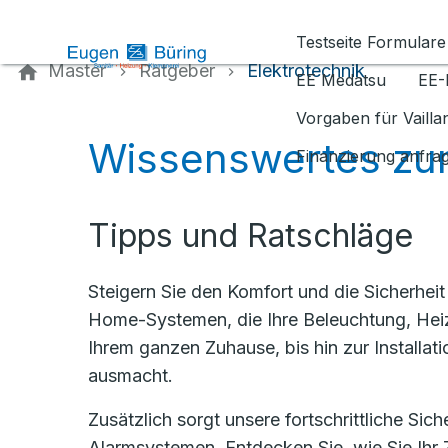
Kontaktieren Sie uns
Testseite Formulare
Master
Ratgeber
Elektrotechnik
EE Medatsu
EE-
Vorgaben für Vaill
Wissenswertes zu
Finanzierung anfra
Tipps und Ratschläge
Steigern Sie den Komfort und die Sicherhei
Home-Systemen, die Ihre Beleuchtung, Heiz
Ihrem ganzen Zuhause, bis hin zur Installat
ausmacht.
Zusätzlich sorgt unsere fortschrittliche Si
Alarmsystemen. Entdecken Sie, wie Sie Ihr 