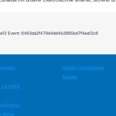
ade13 Event: 6463da2f479d4dd4b2885bd7f4ea12c8
rmulare
Heidel Haustechnik
Master
 1.6.2026
ruß hissu
 Klima