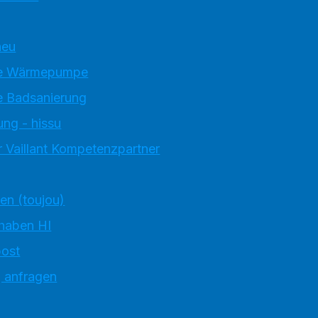
neu
e Wärmepumpe
 Badsanierung
ung - hissu
 Vaillant Kompetenzpartner
ten (toujou)
 haben HI
ost
g anfragen