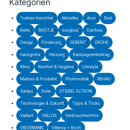
Kategorien
°celseo berichtet
Aktuelles
Axor
Bad
Bette
BRÖTJE
burgbad
Danfoss
Design
Förderung
GEBERIT
GROHE
hansgrohe
Heizung
Kampagnenbeitrag
Klima
Komfort & Hygiene
Lifestyle
Marken & Produkte
Photovoltaik
REHAU
Sanipa
Solar
STIEBEL ELTRON
Technologie & Zukunft
Tipps & Tricks
Vaillant
VALLOX
Verbraucherinfos
VIESSMANN
Villeroy + Boch