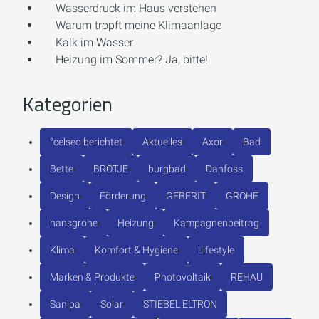
Wasserdruck im Haus verstehen
Warum tropft meine Klimaanlage
Kalk im Wasser
Heizung im Sommer? Ja, bitte!
Kategorien
°celseo berichtet
Aktuelles
Axor
Bad
Bette
BRÖTJE
burgbad
Danfoss
Design
Förderung
GEBERIT
GROHE
hansgrohe
Heizung
Kampagnenbeitrag
Klima
Komfort & Hygiene
Lifestyle
Marken & Produkte
Photovoltaik
REHAU
Sanipa
Solar
STIEBEL ELTRON