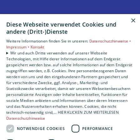
×
Unsere Bereiche
Diese Webseite verwendet Cookies und
Privatkunden
andere (Dritt-)Dienste
Gewerbekunden
Weitere Informationen finden Sie in unseren:
Datenschutzhinweise •
Karriere
Impressum •
Kontakt
Unternehmen
Wir und auch Dritte verwenden auf unserer Webseite
Kontakt
Technologien, mit Hilfe derer Informationen auf dem Endgerät
gespeichert werden bzw. auf solche Informationen auf dem Endgerät
zugegriffen werden, z.B. Cookies. Ihre personenbezogenen Daten
werden von uns und den eingebundenen Partnern gespeichert und
für verschiedene Zwecke, ggf. Analyse-, Marketing- und
Statistikzwecke verarbeitet, damit wir unseren Webseitenbesuchern
personalisierte Anzeigen oder Inhalte bereitstellen, Funktionen für
soziale Medien anbieten und Informationen über deren Interessen
und das Nutzerverhalten erhalten können. Cookies, die nicht
technisch-notwendig sind,... HIER KLICKEN ZUM WEITERLESEN
Datenschutzhinweise
NOTWENDIGE COOKIES
PERFORMANCE