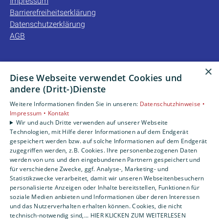
Impressum
Barrierefreiheitserklärung
Datenschutzerklärung
AGB
×
Unsere Bereiche
Diese Webseite verwendet Cookies und
Privatkunden
andere (Dritt-)Dienste
Gewerbekunden
Weitere Informationen finden Sie in unseren:
Datenschutzhinweise •
Karriere
Impressum •
Kontakt
Unternehmen
Wir und auch Dritte verwenden auf unserer Webseite
Kontakt
Technologien, mit Hilfe derer Informationen auf dem Endgerät
gespeichert werden bzw. auf solche Informationen auf dem Endgerät
zugegriffen werden, z.B. Cookies. Ihre personenbezogenen Daten
werden von uns und den eingebundenen Partnern gespeichert und
für verschiedene Zwecke, ggf. Analyse-, Marketing- und
Statistikzwecke verarbeitet, damit wir unseren Webseitenbesuchern
personalisierte Anzeigen oder Inhalte bereitstellen, Funktionen für
soziale Medien anbieten und Informationen über deren Interessen
und das Nutzerverhalten erhalten können. Cookies, die nicht
technisch-notwendig sind,... HIER KLICKEN ZUM WEITERLESEN