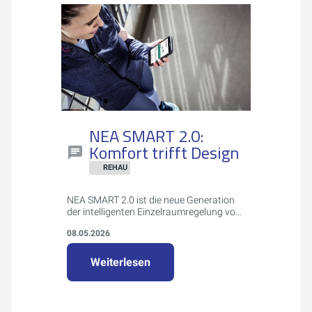
NEA SMART 2.0:
Komfort trifft Design
REHAU
NEA SMART 2.0 ist die neue Generation
der intelligenten Einzelraumregelung von
REHAU für Flächenheizungs- und -
08.05.2026
kühlungssysteme. Das System bietet
attraktives Design, einfache Montage
und Bedienung sowie smarte Funktionen
Weiterlesen
wie App-Steuerung, Geofencing und
Energieeinsparung bis zu 20%.