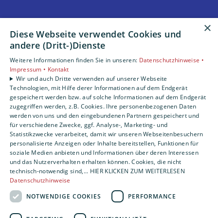
×
Unsere Bereiche
Diese Webseite verwendet Cookies und
Privatkunden
andere (Dritt-)Dienste
Gewerbekunden
Weitere Informationen finden Sie in unseren:
Datenschutzhinweise •
Karriere
Impressum •
Kontakt
Unternehmen
Wir und auch Dritte verwenden auf unserer Webseite
Kontakt
Technologien, mit Hilfe derer Informationen auf dem Endgerät
gespeichert werden bzw. auf solche Informationen auf dem Endgerät
zugegriffen werden, z.B. Cookies. Ihre personenbezogenen Daten
werden von uns und den eingebundenen Partnern gespeichert und
für verschiedene Zwecke, ggf. Analyse-, Marketing- und
Statistikzwecke verarbeitet, damit wir unseren Webseitenbesuchern
personalisierte Anzeigen oder Inhalte bereitstellen, Funktionen für
soziale Medien anbieten und Informationen über deren Interessen
und das Nutzerverhalten erhalten können. Cookies, die nicht
technisch-notwendig sind,... HIER KLICKEN ZUM WEITERLESEN
Datenschutzhinweise
NOTWENDIGE COOKIES
PERFORMANCE