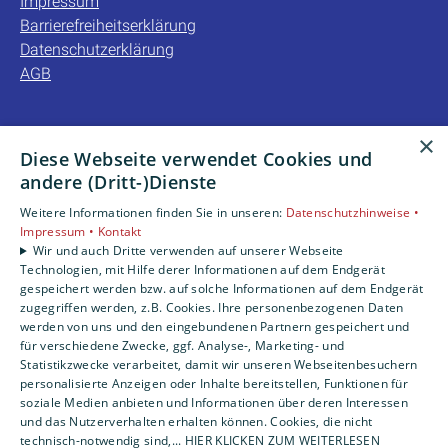
Impressum
Barrierefreiheitserklärung
Datenschutzerklärung
AGB
×
Unsere Bereiche
Diese Webseite verwendet Cookies und
Privatkunden
andere (Dritt-)Dienste
Gewerbekunden
Weitere Informationen finden Sie in unseren:
Datenschutzhinweise •
Karriere
Impressum •
Kontakt
Unternehmen
Wir und auch Dritte verwenden auf unserer Webseite
Kontakt
Technologien, mit Hilfe derer Informationen auf dem Endgerät
gespeichert werden bzw. auf solche Informationen auf dem Endgerät
zugegriffen werden, z.B. Cookies. Ihre personenbezogenen Daten
werden von uns und den eingebundenen Partnern gespeichert und
für verschiedene Zwecke, ggf. Analyse-, Marketing- und
Statistikzwecke verarbeitet, damit wir unseren Webseitenbesuchern
personalisierte Anzeigen oder Inhalte bereitstellen, Funktionen für
soziale Medien anbieten und Informationen über deren Interessen
und das Nutzerverhalten erhalten können. Cookies, die nicht
technisch-notwendig sind,... HIER KLICKEN ZUM WEITERLESEN