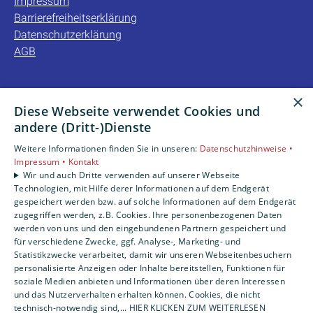
Impressum
Barrierefreiheitserklärung
Datenschutzerklärung
AGB
×
Unsere Bereiche
Diese Webseite verwendet Cookies und
Privatkunden
andere (Dritt-)Dienste
Gewerbekunden
Weitere Informationen finden Sie in unseren:
Datenschutzhinweise •
Karriere
Impressum •
Kontakt
Unternehmen
Wir und auch Dritte verwenden auf unserer Webseite
Kontakt
Technologien, mit Hilfe derer Informationen auf dem Endgerät
gespeichert werden bzw. auf solche Informationen auf dem Endgerät
zugegriffen werden, z.B. Cookies. Ihre personenbezogenen Daten
werden von uns und den eingebundenen Partnern gespeichert und
für verschiedene Zwecke, ggf. Analyse-, Marketing- und
Statistikzwecke verarbeitet, damit wir unseren Webseitenbesuchern
personalisierte Anzeigen oder Inhalte bereitstellen, Funktionen für
soziale Medien anbieten und Informationen über deren Interessen
und das Nutzerverhalten erhalten können. Cookies, die nicht
technisch-notwendig sind,... HIER KLICKEN ZUM WEITERLESEN