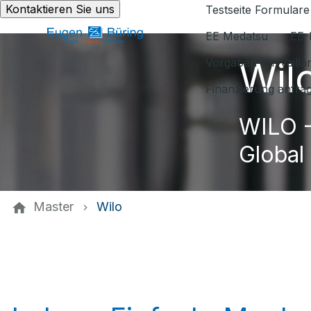
Kontaktieren Sie uns
Testseite Formulare
EE Medatsu
EE-
Wil
Vorgaben für Vaill
Finanzierung anfra
WILO -
Global
Master
Wilo