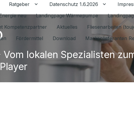
Ratgeber
Datenschutz 1.6.2026
Impre
Untermenü für Ratgeber umschalten
Untermenü f
Energie neu
Landingpage Wärmepumpe
Landingpag
o
ant Kompetenzpartner
Aktuelles
Fliesenarbeiten (tou
gen
Fördermittel
Download
Markenlieferanten R
 Vom lokalen Spezialisten zu
 Player