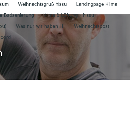
ssum
Weihnachtsgruß hissu
Landingpage Klima
ür Datenschutz 1.6.2026 umschalten
e Badsanierung
Klima & Lüftung - hissu
jou)
Was nur wir haben HI
Weihnachtspost
ecord
m