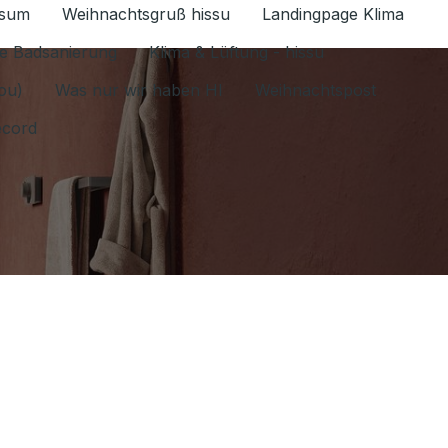
ssum
Weihnachtsgruß hissu
Landingpage Klima
ür Datenschutz 1.6.2026 umschalten
e Badsanierung
Klima & Lüftung - hissu
jou)
Was nur wir haben HI
Weihnachtspost
ecord