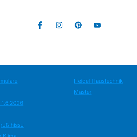
rmulare
Heidel Haustechnik
Master
 1.6.2026
ruß hissu
 Klima