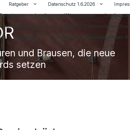
Ratgeber
Datenschutz 1.6.2026
Impre
Untermenü für Ratgeber umschalten
Untermenü f
Energie neu
Landingpage Wärmepumpe
Landingpag
OR
ant Kompetenzpartner
Aktuelles
Fliesenarbeiten (tou
gen
Fördermittel
Download
Markenlieferanten R
ren und Brausen, die neue
rds setzen