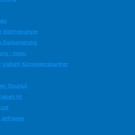
neu
e Wärmepumpe
 Badsanierung
ung - hissu
 Vaillant Kompetenzpartner
ten (toujou)
 haben HI
ost
g anfragen