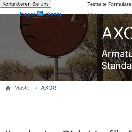
Kontaktieren Sie uns
Testseite Formulare
EE Medatsu
EE-
AX
Vorgaben für Vaill
Finanzierung anfra
Armatu
Standa
Master
AXOR