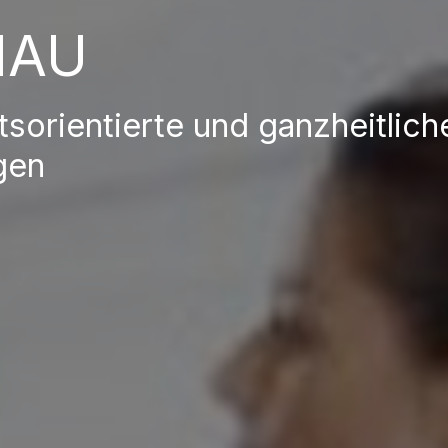
HAU
tsorientierte und ganzheitlich
gen