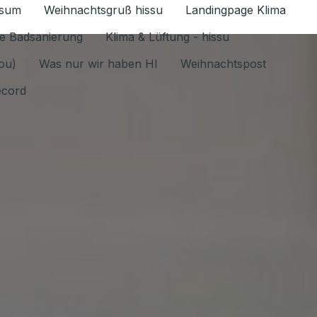
ssum
Weihnachtsgruß hissu
Landingpage Klima
ür Datenschutz 1.6.2026 umschalten
e Badsanierung
Klima & Lüftung - hissu
jou)
Was nur wir haben HI
Weihnachtspost
ecord