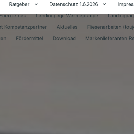
Ratgeber
Datenschutz 1.6.2026
Impre
Untermenü für Ratgeber umschalten
Untermenü f
Energie neu
Landingpage Wärmepumpe
Landingpag
ant Kompetenzpartner
Aktuelles
Fliesenarbeiten (tou
gen
Fördermittel
Download
Markenlieferanten R