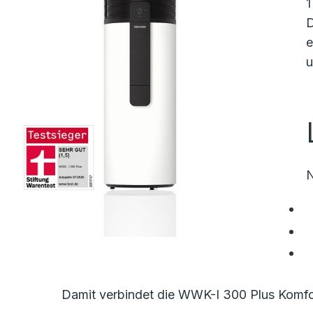
1
D
e
u
N
Damit verbindet die WWK-I 300 Plus Komfor