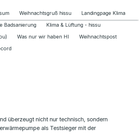
ssum
Weihnachtsgruß hissu
Landingpage Klima
ür Datenschutz 1.6.2026 umschalten
e Badsanierung
Klima & Lüftung - hissu
jou)
Was nur wir haben HI
Weihnachtspost
ecord
 überzeugt nicht nur technisch, sondern
serwärmepumpe als Testsieger mit der