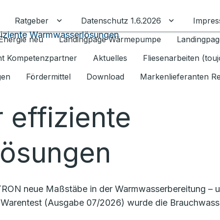
Ratgeber
Datenschutz 1.6.2026
Impre
Untermenü für Ratgeber umschalten
Untermenü f
fiziente Warmwasserlösungen
Energie neu
Landingpage Wärmepumpe
Landingpag
ant Kompetenzpartner
Aktuelles
Fliesenarbeiten (tou
gen
Fördermittel
Download
Markenlieferanten R
 effiziente
ösungen
RON neue Maßstäbe in der Warmwasserbereitung – und
ftung Warentest (Ausgabe 07/2026) wurde die Brauchwas