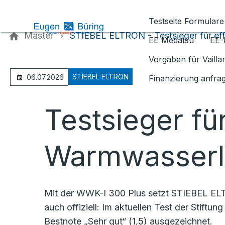
Kontaktieren Sie uns
Testseite Formulare
Master
STIEBEL ELTRON - Testsieger für ef
EE Medatsu
EE-
Vorgaben für Vaill
STIEBEL ELTRON
06.07.2026
Finanzierung anfra
Testsieger für
Warmwasserl
Mit der WWK-I 300 Plus setzt STIEBEL ELT
auch offiziell: Im aktuellen Test der Sti
Bestnote „Sehr gut“ (1,5) ausgezeichnet.