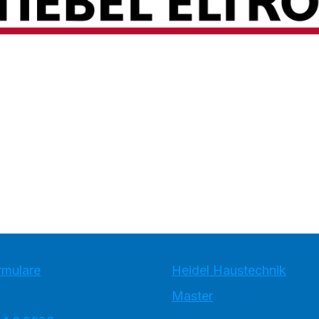
rmulare
Heidel Haustechnik
Master