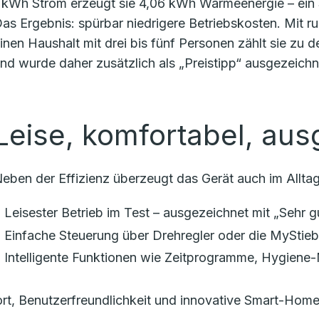
 kWh Strom erzeugt sie 4,06 kWh Wärmeenergie – ein S
as Ergebnis: spürbar niedrigere Betriebskosten. Mit r
inen Haushalt mit drei bis fünf Personen zählt sie zu
nd wurde daher zusätzlich als „Preistipp“ ausgezeichn
Leise, komfortabel, aus
eben der Effizienz überzeugt das Gerät auch im Alltag
Leisester Betrieb im Test – ausgezeichnet mit „Sehr g
Einfache Steuerung über Drehregler oder die MyStie
Intelligente Funktionen wie Zeitprogramme, Hygiene
t, Benutzerfreundlichkeit und innovative Smart-Home-