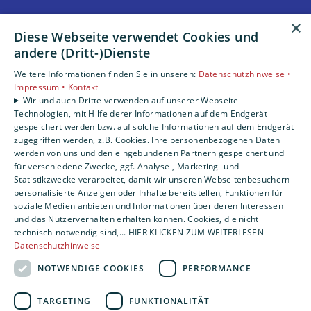
×
Unsere Bereiche
Diese Webseite verwendet Cookies und
Privatkunden
andere (Dritt-)Dienste
Gewerbekunden
Weitere Informationen finden Sie in unseren:
Datenschutzhinweise •
Karriere
Impressum •
Kontakt
Unternehmen
Wir und auch Dritte verwenden auf unserer Webseite
Kontakt
Technologien, mit Hilfe derer Informationen auf dem Endgerät
gespeichert werden bzw. auf solche Informationen auf dem Endgerät
zugegriffen werden, z.B. Cookies. Ihre personenbezogenen Daten
werden von uns und den eingebundenen Partnern gespeichert und
für verschiedene Zwecke, ggf. Analyse-, Marketing- und
Statistikzwecke verarbeitet, damit wir unseren Webseitenbesuchern
personalisierte Anzeigen oder Inhalte bereitstellen, Funktionen für
soziale Medien anbieten und Informationen über deren Interessen
und das Nutzerverhalten erhalten können. Cookies, die nicht
technisch-notwendig sind,... HIER KLICKEN ZUM WEITERLESEN
Datenschutzhinweise
NOTWENDIGE COOKIES
PERFORMANCE
TARGETING
FUNKTIONALITÄT