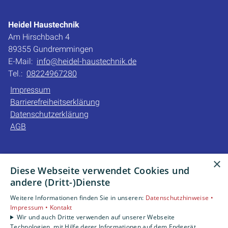
Heidel Haustechnik
Am Hirschbach 4
89355 Gundremmingen
E-Mail:
info@heidel-haustechnik.de
Tel.:
08224967280
Impressum
Barrierefreiheitserklärung
Datenschutzerklärung
AGB
×
Unsere Bereiche
Diese Webseite verwendet Cookies und
Privatkunden
andere (Dritt-)Dienste
Gewerbekunden
Weitere Informationen finden Sie in unseren:
Datenschutzhinweise •
Karriere
Impressum •
Kontakt
Unternehmen
Wir und auch Dritte verwenden auf unserer Webseite
Kontakt
Technologien, mit Hilfe derer Informationen auf dem Endgerät