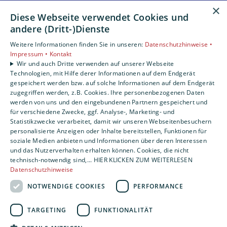
×
Unsere Bereiche
Diese Webseite verwendet Cookies und
Privatkunden
andere (Dritt-)Dienste
Gewerbekunden
Weitere Informationen finden Sie in unseren:
Datenschutzhinweise •
Karriere
Impressum •
Kontakt
Unternehmen
Wir und auch Dritte verwenden auf unserer Webseite
Kontakt
Technologien, mit Hilfe derer Informationen auf dem Endgerät
gespeichert werden bzw. auf solche Informationen auf dem Endgerät
zugegriffen werden, z.B. Cookies. Ihre personenbezogenen Daten
werden von uns und den eingebundenen Partnern gespeichert und
für verschiedene Zwecke, ggf. Analyse-, Marketing- und
Statistikzwecke verarbeitet, damit wir unseren Webseitenbesuchern
personalisierte Anzeigen oder Inhalte bereitstellen, Funktionen für
soziale Medien anbieten und Informationen über deren Interessen
und das Nutzerverhalten erhalten können. Cookies, die nicht
technisch-notwendig sind,... HIER KLICKEN ZUM WEITERLESEN
Datenschutzhinweise
NOTWENDIGE COOKIES
PERFORMANCE
TARGETING
FUNKTIONALITÄT