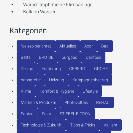
Warum tropft meine Klimaanlage
Kalk im Wasser
Kategorien
°celseo berichtet
Aktuelles
Axor
Bad
Bette
BRÖTJE
burgbad
Danfoss
Design
Förderung
GEBERIT
GROHE
hansgrohe
Heizung
Kampagnenbeitrag
Klima
Komfort & Hygiene
Lifestyle
Marken & Produkte
Photovoltaik
REHAU
Sanipa
Solar
STIEBEL ELTRON
Technologie & Zukunft
Tipps & Tricks
Vaillant